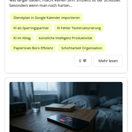
was länger dauert, macht keinen Sinn. Effizienz ist der Schlüssel,
besonders wenn man nach harten…
Dienstplan in Google Kalender importieren
KI als Sparringspartner
KI Fehler Textstrukturierung
KI im Alltag
künstliche Intelligenz Produktivität
Papierloses Büro Effizienz
Schichtarbeit Organisation
0
💬
Mehr lesen