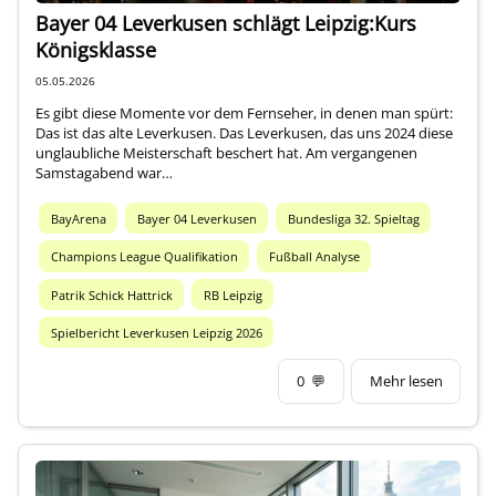
Bayer 04 Leverkusen schlägt Leipzig:Kurs
Königsklasse
05.05.2026
Es gibt diese Momente vor dem Fernseher, in denen man spürt:
Das ist das alte Leverkusen. Das Leverkusen, das uns 2024 diese
unglaubliche Meisterschaft beschert hat. Am vergangenen
Samstagabend war…
BayArena
Bayer 04 Leverkusen
Bundesliga 32. Spieltag
Champions League Qualifikation
Fußball Analyse
Patrik Schick Hattrick
RB Leipzig
Spielbericht Leverkusen Leipzig 2026
0
💬
Mehr lesen