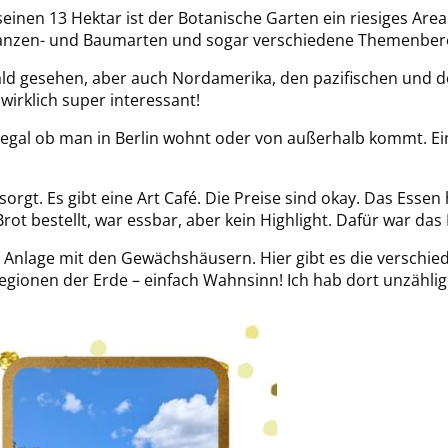
t seinen 13 Hektar ist der Botanische Garten ein riesiges Ar
Pflanzen- und Baumarten und sogar verschiedene Themenber
ld gesehen, aber auch Nordamerika, den pazifischen und de
wirklich super interessant!
egal ob man in Berlin wohnt oder von außerhalb kommt. Ei
sorgt. Es gibt eine Art Café. Die Preise sind okay. Das Essen
rot bestellt, war essbar, aber kein Highlight. Dafür war das
e Anlage mit den Gewächshäusern. Hier gibt es die verschie
egionen der Erde – einfach Wahnsinn! Ich hab dort unzähli