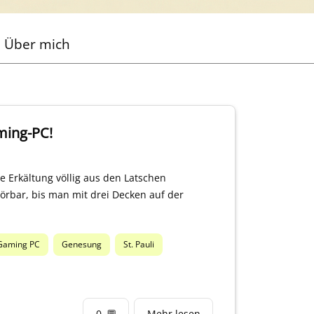
Über mich
ming-PC!
 Erkältung völlig aus den Latschen
örbar, bis man mit drei Decken auf der
Gaming PC
Genesung
St. Pauli
0
💬
Mehr lesen