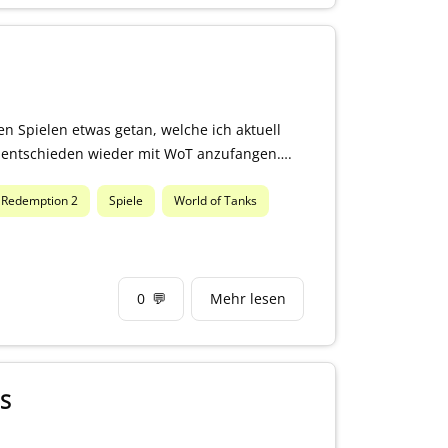
n Spielen etwas getan, welche ich aktuell
zu entschieden wieder mit WoT anzufangen….
 Redemption 2
Spiele
World of Tanks
0
💬
Mehr lesen
 S