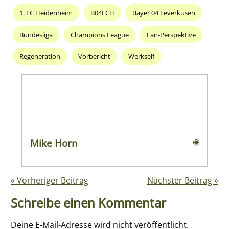
1. FC Heidenheim
B04FCH
Bayer 04 Leverkusen
Bundesliga
Champions League
Fan-Perspektive
Regeneration
Vorbericht
Werkself
Mike Horn
🌐
« Vorheriger Beitrag
Nächster Beitrag »
Schreibe einen Kommentar
Deine E-Mail-Adresse wird nicht veröffentlicht.