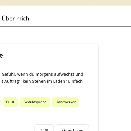
Über mich
e
ses Gefühl, wenn du morgens aufwachst und
it Auftrag“, kein Stehen im Laden? Einfach
Frust
Geduldsprobe
Handwerker
2
💬
Mehr lesen