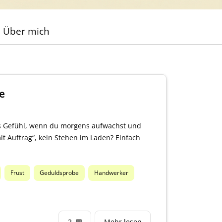
Über mich
e
ses Gefühl, wenn du morgens aufwachst und
it Auftrag“, kein Stehen im Laden? Einfach
Frust
Geduldsprobe
Handwerker
2
💬
Mehr lesen