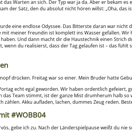
t das Warten an sich. Der Typ war ja da. Aber er bekam es e
kam der Satz, den du absolut nicht hören willst: „Oha, das 
rde eine endlose Odyssee. Das Bitterste daran war nicht d
e mit meiner Freundin ist komplett ins Wasser gefallen. Wir
u haben. Und dann macht dir die Haustechnik einen Strich d
wenn du realisierst, dass der Tag gelaufen ist – das fühlt s
hen
nopf drücken. Freitag war so einer. Mein Bruder hatte Gebu
ortag echt egal geworden. Wir haben ordentlich gefeiert, 
n das Team stimmt, ist der ganze Mist drumherum halb so wi
lich zählen. Akku aufladen, lachen, dummes Zeug reden. Best
 mit #WOBB04
ös, gebe ich zu. Nach der Länderspielpause weißt du nie s