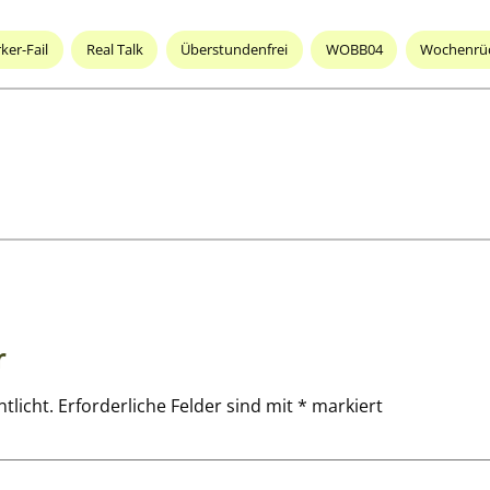
er-Fail
Real Talk
Überstundenfrei
WOBB04
Wochenrüc
r
tlicht.
Erforderliche Felder sind mit
*
markiert