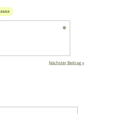
kblick
🌐
Nächster Beitrag »